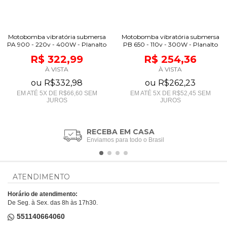
Motobomba vibratória submersa
Motobomba vibratória submersa
PA 900 - 220v - 400W - Planalto
PB 650 - 110v - 300W - Planalto
R$ 322,99
R$ 254,36
À VISTA
À VISTA
ou
R$332,98
ou
R$262,23
EM ATÉ
5
X DE
R$66,60
SEM
EM ATÉ
5
X DE
R$52,45
SEM
JUROS
JUROS
RECEBA EM CASA
Enviamos para todo o Brasil
ATENDIMENTO
Horário de atendimento:
De Seg. à Sex. das 8h às 17h30.
551140664060