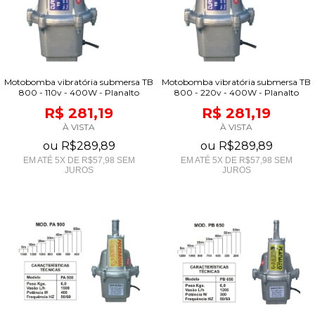
Motobomba vibratória submersa TB
Motobomba vibratória submersa TB
800 - 110v - 400W - Planalto
800 - 220v - 400W - Planalto
R$ 281,19
R$ 281,19
À VISTA
À VISTA
ou
R$289,89
ou
R$289,89
EM ATÉ
5
X DE
R$57,98
SEM
EM ATÉ
5
X DE
R$57,98
SEM
JUROS
JUROS